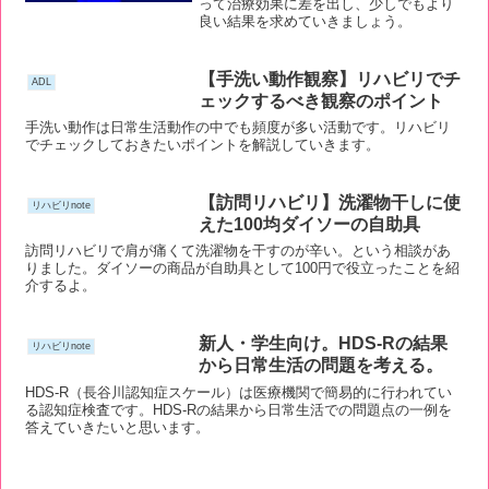
って治療効果に差を出し、少しでもより
良い結果を求めていきましょう。
【手洗い動作観察】リハビリでチ
ADL
ェックするべき観察のポイント
手洗い動作は日常生活動作の中でも頻度が多い活動です。リハビリ
でチェックしておきたいポイントを解説していきます。
【訪問リハビリ】洗濯物干しに使
リハビリnote
えた100均ダイソーの自助具
訪問リハビリで肩が痛くて洗濯物を干すのが辛い。という相談があ
りました。ダイソーの商品が自助具として100円で役立ったことを紹
介するよ。
新人・学生向け。HDS-Rの結果
リハビリnote
から日常生活の問題を考える。
HDS-R（長谷川認知症スケール）は医療機関で簡易的に行われてい
る認知症検査です。HDS-Rの結果から日常生活での問題点の一例を
答えていきたいと思います。