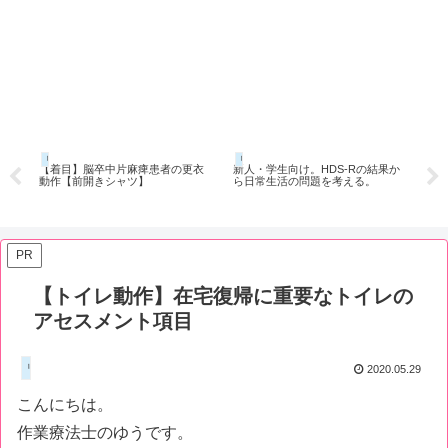
リハビリnote
看護師note
高
果か
リハビリの結果として毛細血管再
【ここが不安】訪問看護（リハビ
【薬
充満時間（CRT）爪床圧迫テスト
リ）で起こりうる緊急時の対応
プ
で末梢循環をチェックする。
PR
【トイレ動作】在宅復帰に重要なトイレの
アセスメント項目
リハビリnote
2020.05.29
こんにちは。
作業療法士のゆうです。