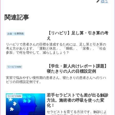
ゆう
関連記事
【リハビリ】足し算・引き算の考
お金・仕事関係
え
リハビリで患者さんの目標を達成するためには、足し算と引き算の
考え方があります。「運動と休息」、「睡眠」、「栄養」、「社会
参加」で何を増やして、減らしましょう？
【学生・新人向けレポート課題】
リハビリnote
寝たきりの人の目標設定例
実習で悩みやすい慢性期の患者さん、寝たきりの患者さんへのリハ
ビリの目標設定例です。
若手セラピストでも差が出る触診
リハビリnote
方法。施術者の呼吸を使った変
化！
セラピストを育てる方法です。触診によ