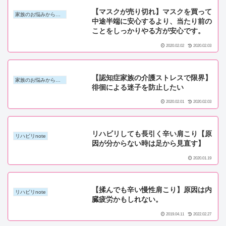
【マスクが売り切れ】マスクを買って
家族のお悩みから探す
中途半端に安心するより、当たり前の
ことをしっかりやる方が安心です。
2020.02.02
2020.02.03
【認知症家族の介護ストレスで限界】
家族のお悩みから探す
徘徊による迷子を防止したい
2020.02.01
2020.02.03
リハビリしても長引く辛い肩こり【原
リハビリnote
因が分からない時は足から見直す】
2020.01.19
【揉んでも辛い慢性肩こり】原因は内
リハビリnote
臓疲労かもしれない。
2019.04.11
2022.02.27