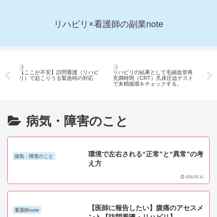
リハビリ×看護師の副業note
看護師note
リハビリnote
看護
～
【ここが不安】訪問看護（リハビ
リハビリの結果として毛細血管再
バ
止
リ）で起こりうる緊急時の対応
充満時間（CRT）爪床圧迫テスト
ら
で末梢循環をチェックする。
病気・障害のこと
環境で左右される“正常”と“異常”の考
病気・障害のこと
え方
2020.05.14
【医師に報告したい】腹痛のアセスメ
看護師note
ント【訪問看護・リハビリ】