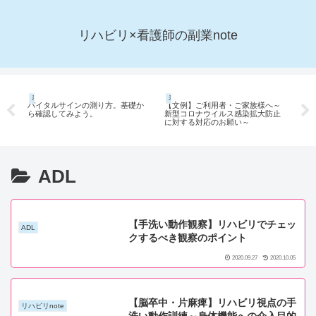
リハビリ×看護師の副業note
看護師note
看護師note
リ
予
バイタルサインの測り方。基礎か
【文例】ご利用者・ご家族様へ～
リ
ナ
ら確認してみよう。
新型コロナウイルス感染拡大防止
充満
に対する対応のお願い～
で
ADL
【手洗い動作観察】リハビリでチェッ
ADL
クするべき観察のポイント
2020.09.27
2020.10.05
【脳卒中・片麻痺】リハビリ視点の手
リハビリnote
洗い動作訓練～身体機能への介入目的