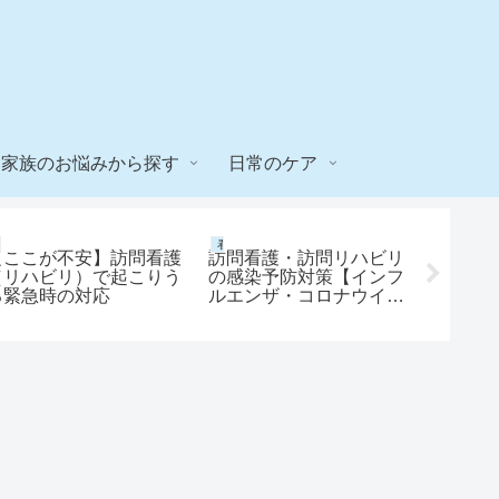
家族のお悩みから探す
日常のケア
看護師note
看護師note
リハビリno
【ここが不安】訪問看護
訪問看護・訪問リハビリ
新人・学
（リハビリ）で起こりう
の感染予防対策【インフ
Rの結
る緊急時の対応
ルエンザ・コロナウイル
問題を
ス】