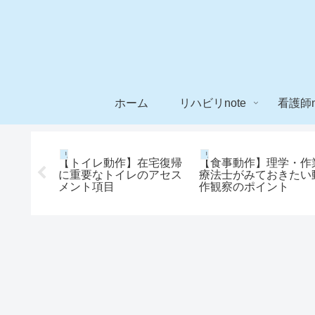
ホーム
リハビリnote
看護師n
リハビリnote
リハビリnote
として毛
【トイレ動作】在宅復帰
【食事動作】理学・作
間
に重要なトイレのアセス
療法士がみておきたい
圧迫テスト
メント項目
作観察のポイント
ェックす