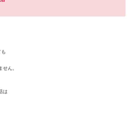
ても
ません。
活は