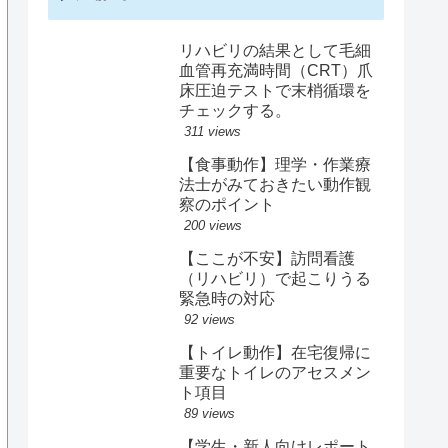
リハビリの結果として毛細
血管再充満時間（CRT）爪
床圧迫テストで末梢循環を
チェックする。
311 views
【食事動作】理学・作業療
法士がみておきたい動作観
察のポイント
200 views
【ここが不安】訪問看護
（リハビリ）で起こりうる
緊急時の対応
92 views
【トイレ動作】在宅復帰に
重要なトイレのアセスメン
ト項目
89 views
【学生・新人向けレポート