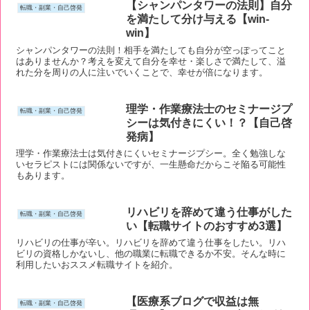
【シャンパンタワーの法則】自分
転職・副業・自己啓発
を満たして分け与える【win-
win】
シャンパンタワーの法則！相手を満たしても自分が空っぽってこと
はありませんか？考えを変えて自分を幸せ・楽しさで満たして、溢
れた分を周りの人に注いでいくことで、幸せが倍になります。
理学・作業療法士のセミナージプ
転職・副業・自己啓発
シーは気付きにくい！？【自己啓
発病】
理学・作業療法士は気付きにくいセミナージプシー。全く勉強しな
いセラピストには関係ないですが、一生懸命だからこそ陥る可能性
もあります。
リハビリを辞めて違う仕事がした
転職・副業・自己啓発
い【転職サイトのおすすめ3選】
リハビリの仕事が辛い。リハビリを辞めて違う仕事をしたい。リハ
ビリの資格しかないし、他の職業に転職できるか不安。そんな時に
利用したいおススメ転職サイトを紹介。
【医療系ブログで収益は無
転職・副業・自己啓発