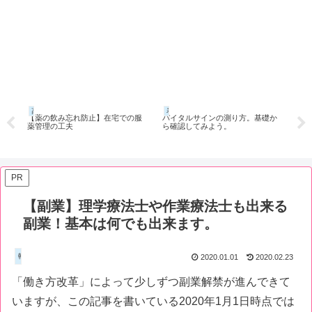
高齢者
看護師note
看護
衣
【薬の飲み忘れ防止】在宅での服
バイタルサインの測り方。基礎か
【
薬管理の工夫
ら確認してみよう。
リ
PR
【副業】理学療法士や作業療法士も出来る
副業！基本は何でも出来ます。
転職・副業・自己啓発
2020.01.01
2020.02.23
「働き方改革」によって少しずつ副業解禁が進んできて
いますが、この記事を書いている2020年1月1日時点では